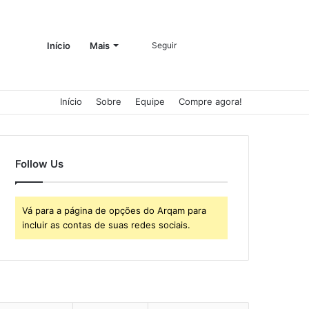
Entrar
Barra
Procurar
Início
Mais
Seguir
Início
Sobre
Equipe
Compre agora!
Lateral
por
Follow Us
Vá para a página de opções do Arqam para
incluir as contas de suas redes sociais.